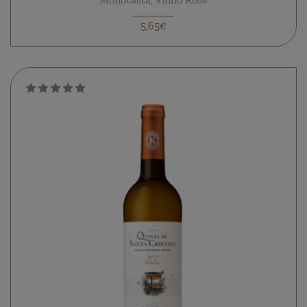
5,65€