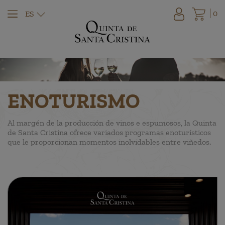
0
ES
ENOTURISMO
Al margén de la producción de vinos e espumosos, la Quinta
de Santa Cristina ofrece variados programas enoturísticos
que le proporcionan momentos inolvidables entre viñedos.