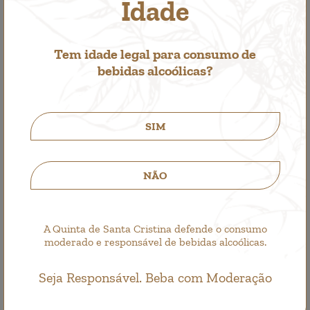
Idade
Tem idade legal para consumo de
bebidas alcoólicas?
SIM
Santa Cristina Branco
NÃO
Vino Blanco
4,25€
A Quinta de Santa Cristina defende o consumo
moderado e responsável de bebidas alcoólicas.
Seja Responsável. Beba com Moderação