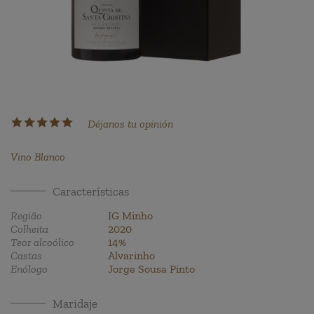
Déjanos tu opinión
Vino Blanco
Características
Região
IG Minho
Colheita
2020
Teor alcoólico
14%
Castas
Alvarinho
Enólogo
Jorge Sousa Pinto
Maridaje