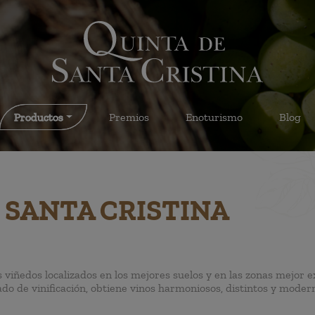
Productos
Premios
Enoturismo
Blog
 SANTA CRISTINA
 viñedos localizados en los mejores suelos y en las zonas mejor 
ado de vinificación, obtiene vinos harmoniosos, distintos y mode