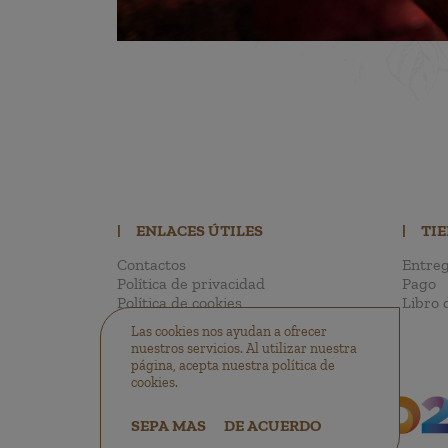
|
ENLACES ÚTILES
|
TI
Contactos
Entreg
Política de privacidad
Pago
Política de cookies
Libro 
Las cookies nos ayudan a ofrecer
nuestros servicios. Al utilizar nuestra
página, acepta nuestra política de
cookies.
SEPA MAS
DE ACUERDO