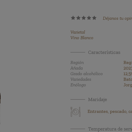
Déjanos tu opi
Varietal
Vino Blanco
Características
Región
Reg
Añada
202
Grado alcohólico
12,5
Variedades
Bat
Enólogo
Jor
Maridaje
Entrantes, pescado, c
Temperatura de serv