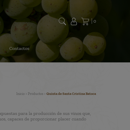
0
Contactos
Inicio
>
Productos
>
Quinta de Santa Cristina Batoca
expuestas para la producción de sus vinos que,
rnos, capaces de proporcionar placer cuando