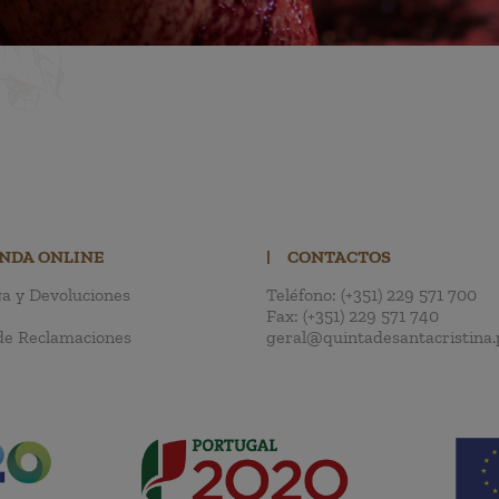
ENDA ONLINE
|
CONTACTOS
a y Devoluciones
Teléfono:
(+351) 229 571 700
Fax:
(+351) 229 571 740
de Reclamaciones
geral@quintadesantacristina.