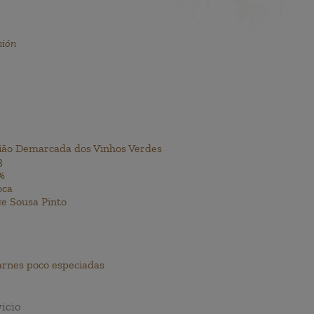
nión
ião Demarcada dos Vinhos Verdes
3
%
oca
ge Sousa Pinto
arnes poco especiadas
icio