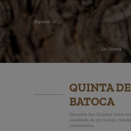
Español
La Quinta
QUINTA DE
BATOCA
Garantia das Quintas tiene sus
resultado de un trabajo detall
consumidos.