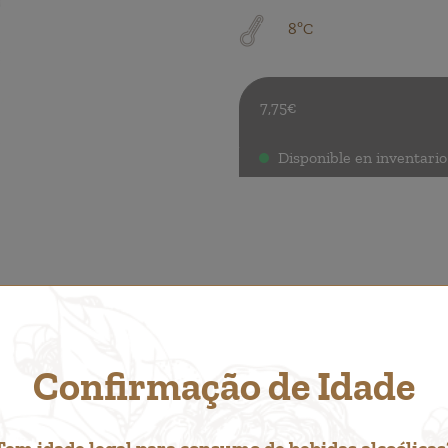
8ºC
7,75€
Disponible en inventario
.
a
Confirmação de Idade
ÍA GUSTARTE...
Tem idade legal para consumo de bebidas alcoólicas