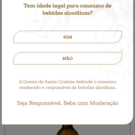
Tem idade legal para consumo de
bebidas alcoólicas?
Santa Cristina Branco
SIM
Vino Blanco
4,25€
NÃO
A Quinta de Santa Cristina defende o consumo
moderado e responsável de bebidas alcoólicas.
Seja Responsável. Beba com Moderação