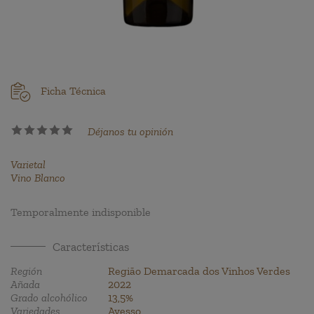
Ficha Técnica
Déjanos tu opinión
Varietal
Vino Blanco
Temporalmente indisponible
Características
Región
Região Demarcada dos Vinhos Verdes
Añada
2022
Grado alcohólico
13,5%
Variedades
Avesso